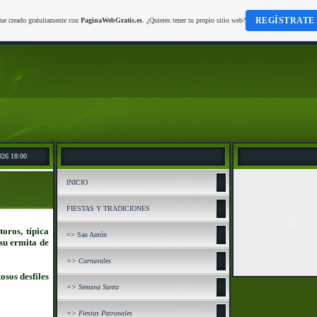
REGÍSTRATE
fue creado gratuitamente con
PaginaWebGratis.es
. ¿Quieres tener tu propio sitio web?
026 18:00
INICIO
FIESTAS Y TRADICIONES
oros, típica
=> San Antón
su ermita de
=> Carnavales
osos desfiles
=> Semana Santa
=> Fiestas Patronales