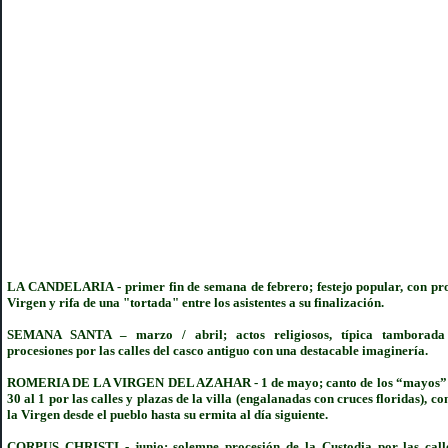
LA CANDELARIA
-
primer fin de semana de febrero; festejo popular, con pr
Virgen y rifa de una "tortada" entre los asistentes a su finalización.
SEMANA SANTA
–
marzo / abril; actos religiosos, típica tamborada
procesiones por las calles del casco antiguo con una destacable imaginería.
ROMERIA DE LA VIRGEN DEL AZAHAR
-
1 de mayo; canto de los “mayos” 
30 al 1 por las calles y plazas de la villa (engalanadas con cruces floridas), co
la Virgen desde el pueblo hasta su ermita al día siguiente.
CORPUS CHRISTI
-
junio; solemne procesión de la Custodia por las call