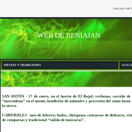
Este sitio web 
WEB DE BENIAJAN
FIESTAS Y TRADICIONES
06-08-2
SAN ANTÓN
-
17 de enero, en el barrio de El Bojal; verbenas, corrida de t
“merendona” en el monte, bendición de animales y procesión del santo hasta 
la sierra.
CARNAVALES
-
mes de febrero; bailes, chirigotas, concursos de disfraces, vist
de comparsas y tradicional “salida de máscaras”.