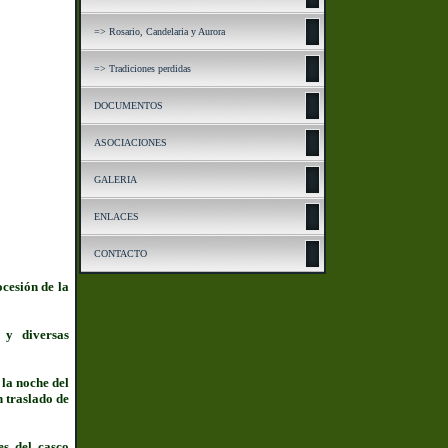
=> Rosario, Candelaria y Aurora
=> Tradiciones perdidas
DOCUMENTOS
ASOCIACIONES
GALERIA
ENLACES
CONTACTO
ocesión de la
 y diversas
la noche del
n traslado de
es del casco