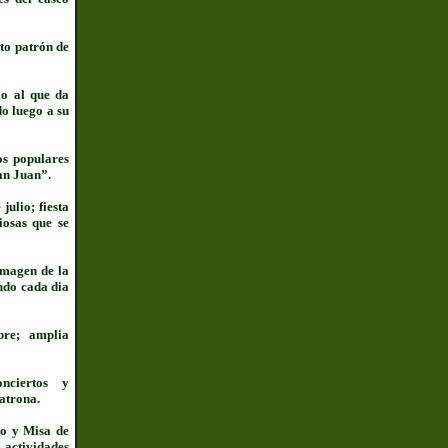
nto patrón de
io al que da
do luego a su
os populares
an Juan”.
julio; fiesta
iosas que se
imagen de la
ando cada dia
e; amplia
nciertos y
atrona.
zo y Misa de
 actividades