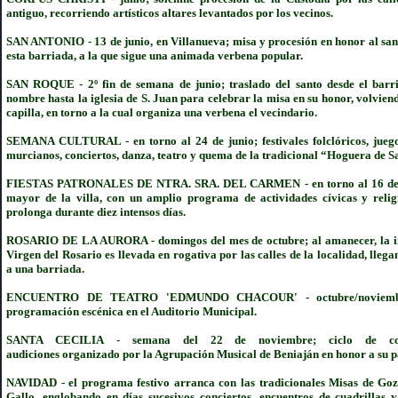
antiguo, recorriendo artísticos altares levantados por los vecinos.
SAN ANTONIO
-
13 de junio, en Villanueva; misa y procesión en honor al sa
esta barriada, a la que sigue una animada verbena popular.
SAN ROQUE
-
2º fin de semana de junio; traslado del santo desde el barr
nombre hasta la iglesia de S. Juan para celebrar la misa en su honor, volvien
capilla, en torno a la cual organiza una verbena el vecindario.
SEMANA CULTURAL - en torno al 24 de junio; festivales folclóricos, jueg
murcianos, conciertos, danza, teatro y quema de la tradicional “Hoguera de S
FIESTAS PATRONALES DE NTRA. SRA. DEL CARMEN
-
en torno al 16 de 
mayor de la villa, con un amplio programa de actividades cívicas y relig
prolonga durante diez intensos días.
ROSARIO DE LA AURORA
-
domingos del mes de octubre; al amanecer, la 
Virgen del Rosario es llevada en rogativa por las calles de la localidad, lleg
a una barriada.
ENCUENTRO DE TEATRO 'EDMUNDO CHACOUR' - octubre/noviembr
programación escénica en el Auditorio Municipal.
SANTA CECILIA
-
semana del 22 de noviembre; ciclo de co
audiciones organizado por la Agrupación Musical de Beniaján en honor a su p
NAVIDAD
-
el programa festivo arranca con las tradicionales Misas de Go
Gallo, englobando en días sucesivos conciertos, encuentros de cuadrillas y